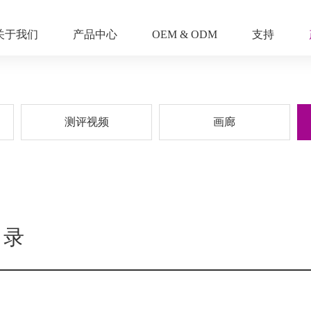
关于我们
产品中心
OEM & ODM
支持
测评视频
画廊
目录