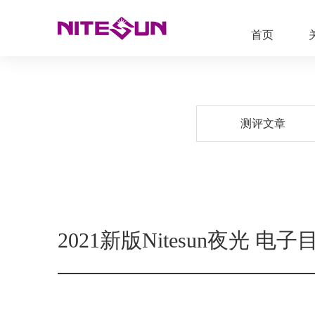
首页
测评文章
2021新版Nitesun夜光 电子