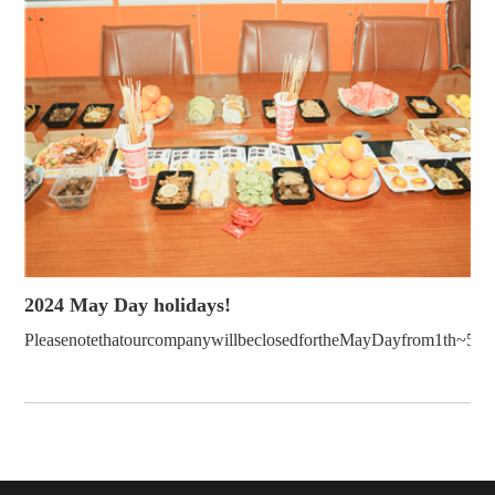
2024 May Day holidays!
PleasenotethatourcompanywillbeclosedfortheMayDayfrom1th~5th!