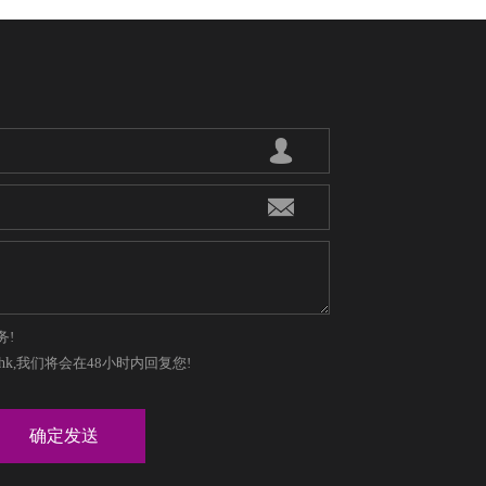
务!
hk
,我们将会在48小时内回复您!