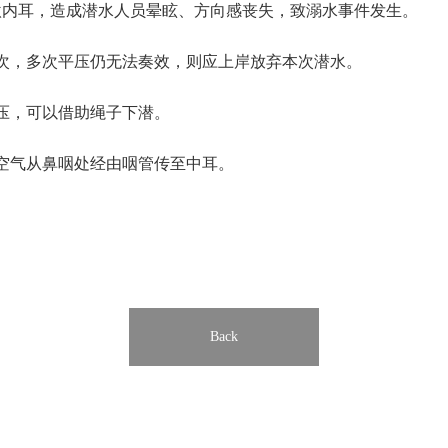
激内耳，造成潜水人员晕眩、方向感丧失，致溺水事件发生。
次，多次平压仍无法奏效，则应上岸放弃本次潜水。
压，可以借助绳子下潜。
空气从鼻咽处经由咽管传至中耳。
Back