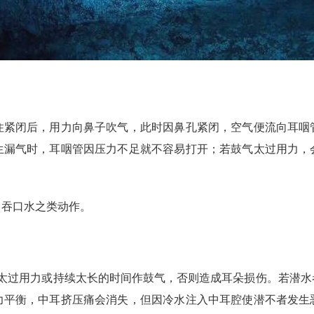
住紧闭后，用力向鼻子吹气，此时因鼻孔紧闭，空气便流向耳咽
生漏气时，耳咽管因压力不足就不容易打开；若鼓气太过用力，
。
、吞口水之类动作。
能太过用力或持续太长的时间作鼓气，否则造成耳朵损伤。若潜水
力平衡，中耳挤压痛会消失，但因冷水注入中耳腔使潜不者发生