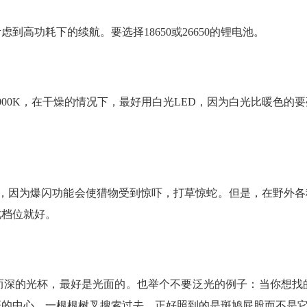
高功耗下的续航。要选择18650或26650的锂电池。
000K，在干燥的情况下，最好用白光LED，因为白光比暖色
，因为爆闪功能会使猎物受到惊吓，打草惊蛇。但是，在野外各
此档位就好。
大而深的光杯，最好是光面的。也举个不要泛光的例子：当你想找
斑的中心，一根根树叉搜索过去，正好照到的是斑鸠屁股而不是