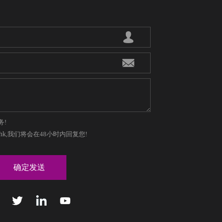
务!
hk
,我们将会在48小时内回复您!