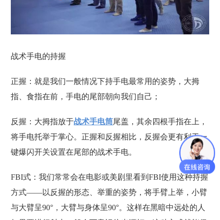
战术手电的持握
正握：就是我们一般情况下持手电最常用的姿势，大拇
指、食指在前，手电的尾部朝向我们自己；
反握：大拇指放于
战术手电筒
尾盖，其余四根手指在上，
将手电托举于掌心。正握和反握相比，反握会更有利于一
键爆闪开关设置在尾部的战术手电。
FBI式：我们常常会在电影或美剧里看到FBI使用这种持握
方式——以反握的形态、举重的姿势，将手臂上举，小臂
与大臂呈90°，大臂与身体呈90°。这样在黑暗中远处的人