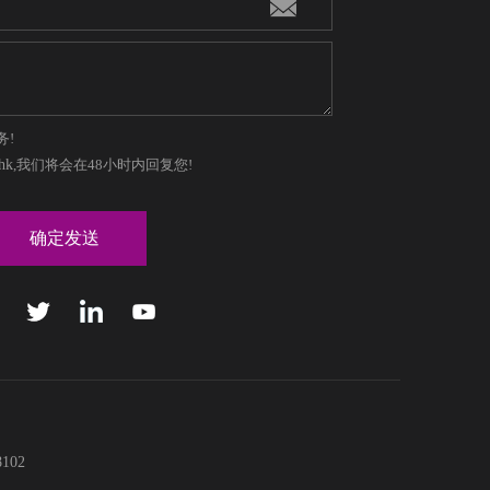
务!
hk
,我们将会在48小时内回复您!
02