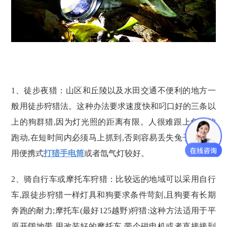
1、徒步夜猎：山区和丘陵以及水田交通不便利的地方一
般用徒步狩猎法。这种办法要求速度快和叼口好的三条以
上的狗群猎,因为灯光照的距离有限。人很难跟上兔子的
跑动,在短时间内必须马上抓到,否则容易丢失兔子。一般
用便携式
打猎手电筒
或者氙气灯较好。
2、骑自行车或摩托车狩猎：比较远的地域可以采用自行
车,跟徒步狩猎一样灯具和狗要求条件苛刻,且狗要有长期
奔跑的耐力;摩托车(最好125越野)狩猎:这种方法适用于平
原开阔地带,用改装好的摩托车,带个磁电机或者直接接到