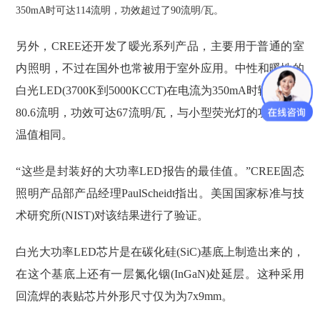
350mA时可达114流明，功效超过了90流明/瓦。
另外，CREE还开发了暧光系列产品，主要用于普通的室
内照明，不过在国外也常被用于室外应用。中性和暖性的
白光LED(3700K到5000KCCT)在电流为350mA时输出高达
80.6流明，功效可达67流明/瓦，与小型荧光灯的功效和色
温值相同。
“这些是封装好的大功率LED报告的最佳值。”CREE固态
照明产品部产品经理PaulScheidt指出。美国国家标准与技
术研究所(NIST)对该结果进行了验证。
白光大功率LED芯片是在碳化硅(SiC)基底上制造出来的，
在这个基底上还有一层氮化铟(InGaN)处延层。这种采用
回流焊的表贴芯片外形尺寸仅为为7x9mm。