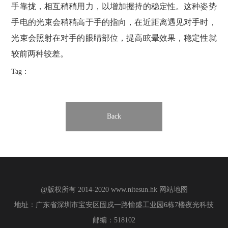
手靠拢，相互稍稍用力，以增加握持的稳定性。这种姿势
手电的光束会稍稍高于手的指向，在近距离遇见对手时，
光束会照射在对手的眼睛部位，提高眩晕效果，稳定性就
较前两种较差。
Tag：
Back
@版权所有 2014-2020
www.nitesun.hk
网站地图
地址：广东省深圳市宝安区固戍一路愉盛工业园6栋7楼夜光科技
邮编：518102